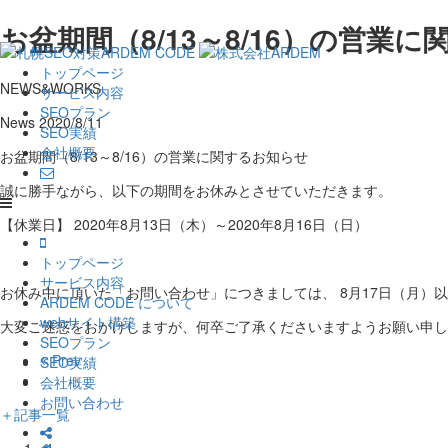
お盆期間（8/13～8/16）の営業
トップページ
NEWS&WORKS
サービス内容
SEOプラン
News
2020/8/11
SEO実績
会社概要
お盆期間（8/13～8/16）の営業に関するお知らせ
誠に勝手ながら、以下の期間をお休みとさせていただきます。
【休業日】 2020年8月13日（木）～2020年8月16日（日）
トップページ
サービス内容
お休み中に頂いた「お問い合わせ」につきましては、 8月17日（月）
ARDEM CODE について
webサイト構築
大変ご迷惑をおかけしますが、何卒ご了承くださいますようお願い申し
SEOプラン
Prev
SEO実績
会社概要
お問い合わせ
＋
記事一覧